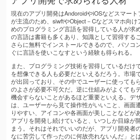
アプリ開発で求められる人材
現在のアプリ開発はAndoroidやiOSなどスマ
が主流のため、siwftやObject－Cなどスマホ
めのプログラミング言語を習得している人が求
の言語は書籍も多くあり、知識として習得する
さらに無料でインストールできるので、パソコ
ぐに言語を使いこなすという経験も得られる。
また、プログラミング技術を習得しているだけ
を想像できる人も必要だといえるだろう。市場
が出回っており、その中でユーザーに使っても
のよさが必要不可欠だ。逆に仕組みがよくても
機会すらないことがあるほど重要といえる。デ
は、ユーザーから見て操作性がいいこと、画面
りやすい、アイコンや各画面が美しことなどが
アプリを開発し続けていると、いつしか目線が
まう。それはそれでいいのだが、アプリ開発者
なに苦労して作ったのに何故売れないんだ」と